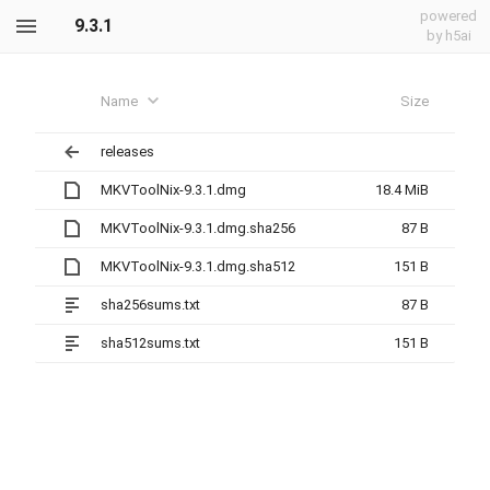
powered
9.3.1
by h5ai
Name
Size
releases
MKVToolNix-9.3.1.dmg
18.4 MiB
MKVToolNix-9.3.1.dmg.sha256
87 B
MKVToolNix-9.3.1.dmg.sha512
151 B
sha256sums.txt
87 B
sha512sums.txt
151 B