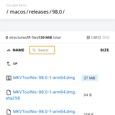
FOLDER PATH
/
macos
/
releases
/
98.0
/
List
Grid
0
directories
11
files
139 MiB
total
NAME
SIZE
UP
MKVToolNix-98.0-1-arm64.dmg
37 MiB
MKVToolNix-98.0-1-arm64.dmg.
94 B
sha256
MKVToolNix-98.0-1-arm64.dmg.
158 B